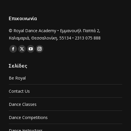
Επικοινωνία
© Royal Dance Academy • Εμμανουήλ Παππά 2,
Καλαμαριά, Θεσσαλονίκη, 55134 • 2313 075 888
Find us on:
Facebook
X
YouTube
Instagram
page
page
page
page
Σελίδες
opens
opens
opens
opens
in
in
in
in
Be Royal
new
new
new
new
window
window
window
window
Contact Us
Dance Classes
Dance Competitions
Dance Instructors