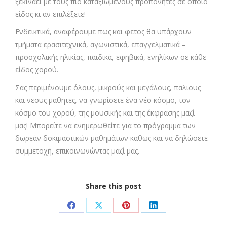
ξεκινάει με τους πιο καταξιωμένους προπονητές σε όποιο
είδος κι αν επιλέξετε!
Ενδεικτικά, αναφέρουμε πως και φετος θα υπάρχουν
τμήματα ερασιτεχνικά, αγωνιστικά, επαγγελματικά –
προσχολικής ηλικίας, παιδικά, εφηβικά, ενηλίκων σε κάθε
είδος χορού.
Σας περιμένουμε όλους, μικρούς και μεγάλους, παλιους
και νεους μαθητες, να γνωρίσετε ένα νέο κόσμο, τον
κόσμο του χορού, της μουσικής και της έκφρασης μαζί
μας! Μπορείτε να ενημερωθείτε για το πρόγραμμα των
δωρεάν δοκιμαστικών μαθημάτων καθως και να δηλώσετε
συμμετοχή, επικοινωνώντας μαζί μας.
Share this post
Share
Share
Share
Share