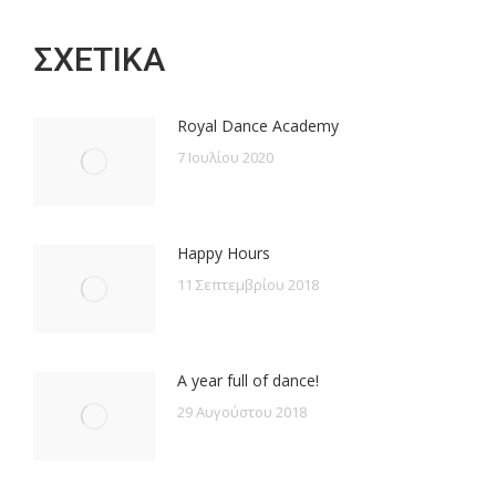
on
on
on
on
Facebook
X
Pinterest
LinkedIn
ΣΧΕΤΙΚΑ
Royal Dance Academy
7 Ιουλίου 2020
Happy Hours
11 Σεπτεμβρίου 2018
A year full of dance!
29 Αυγούστου 2018