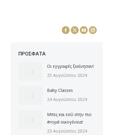
 ROYAL
CONTACT US
Facebook
X
YouTube
Instagram
page
page
page
page
opens
opens
opens
opens
ΠΡΟΣΦΑΤΑ
in
in
in
in
new
new
new
new
Οι εγγραφές ξεκίνησαν!
window
window
window
window
25 Αυγούστου 2024
Baby Classes
24 Αυγούστου 2024
Μπες και εσύ στην πιο
#royal οικογένεια!
23 Αυγούστου 2024