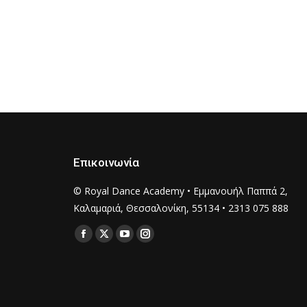
Επικοινωνία
© Royal Dance Academy • Εμμανουήλ Παππά 2,
Καλαμαριά, Θεσσαλονίκη, 55134 • 2313 075 888
Find us on:
Facebook
X
YouTube
Instagram
page
page
page
page
opens
opens
opens
opens
in
in
in
in