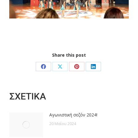
Share this post
Share
Share
Share
Share
on
on
on
on
Facebook
X
Pinterest
LinkedIn
ΣΧΕΤΙΚΑ
Αγωνιστική σεζόν 2024!
20 Μαΐου 2024