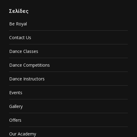
page
page
page
page
Σελίδες
opens
opens
opens
opens
in
in
in
in
Be Royal
new
new
new
new
window
window
window
window
Contact Us
Dance Classes
Dance Competitions
Dance Instructors
Events
Gallery
Offers
Our Academy