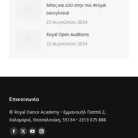
Μπες και εσύ στην πιο #royal
οικογένεια!
23 Αυγούστου 2024
Royal Open Auditions
22 Αυγούστου 2024
Επικοινωνία
© Royal Dance Academy • Εμμανουήλ Παππά 2,
Καλαμαριά, Θεσσαλονίκη, 55134 • 2313 075 888
Find us on:
Facebook
X
YouTube
Instagram