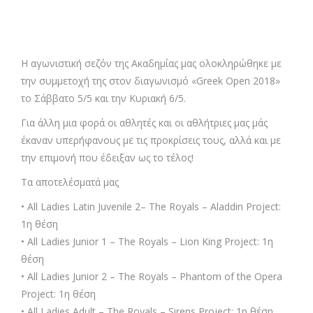
Η αγωνιστική σεζόν της Ακαδημίας μας ολοκληρώθηκε με
την συμμετοχή της στον διαγωνισμό «Greek Open 2018»
το Σάββατο 5/5 και την Κυριακή 6/5.
Για άλλη μια φορά οι αθλητές και οι αθλήτριες μας μάς
έκαναν υπερήφανους με τις προκρίσεις τους, αλλά και με
την επιμονή που έδειξαν ως το τέλος!
Τα αποτελέσματά μας
• All Ladies Latin Juvenile 2– The Royals – Aladdin Project:
1η θέση
• All Ladies Junior 1 – The Royals – Lion King Project: 1η
θέση
• All Ladies Junior 2 – The Royals – Phantom of the Opera
Project: 1η θέση
• All Ladies Adult – The Royals – Sirens Project: 1η θέση