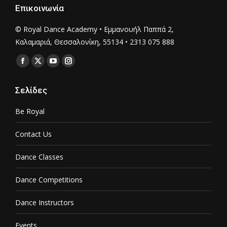
Επικοινωνία
© Royal Dance Academy • Εμμανουήλ Παππά 2,
Καλαμαριά, Θεσσαλονίκη, 55134 • 2313 075 888
Find us on:
Facebook
X
YouTube
Instagram
page
page
page
page
Σελίδες
opens
opens
opens
opens
in
in
in
in
Be Royal
new
new
new
new
window
window
window
window
Contact Us
Dance Classes
Dance Competitions
Dance Instructors
Events