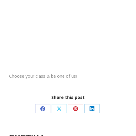
Choose your class & be one of us!
Share this post
Share
Share
Share
Share
on
on
on
on
Facebook
X
Pinterest
LinkedIn