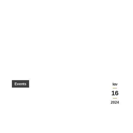
Events
Ιαν
16
2024